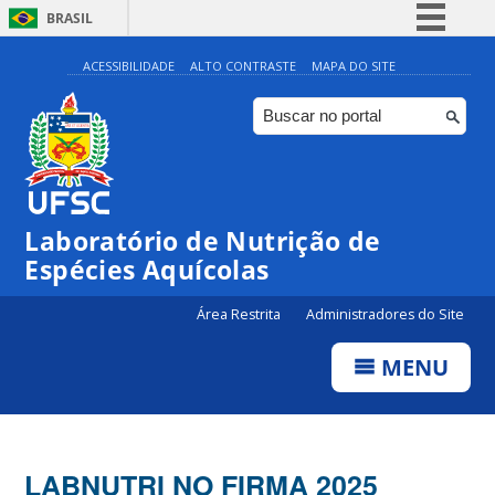
BRASIL
Simplifique!
ACESSIBILIDADE
ALTO CONTRASTE
MAPA DO SITE
Comunica BR
Participe
Acesso à informação
Legislação
Laboratório de Nutrição de
Canais
Espécies Aquícolas
Área Restrita
Administradores do Site
MENU
LABNUTRI NO FIRMA 2025