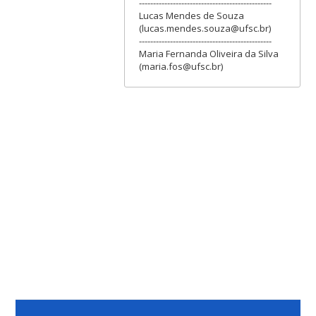
-----------------------------------------------
Lucas Mendes de Souza
(lucas.mendes.souza@ufsc.br)
-----------------------------------------------
Maria Fernanda Oliveira da Silva
(maria.fos@ufsc.br)